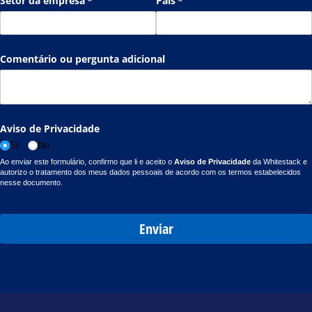
Setor da empresa
(necesario)
*
País
(necesario)
*
Comentário ou pergunta adicional
Aviso de Privacidade
Sí
No
Ao enviar este formulário, confirmo que li e aceito o
Aviso de Privacidade
da Whitestack e
autorizo o tratamento dos meus dados pessoais de acordo com os termos estabelecidos
nesse documento.
Enviar