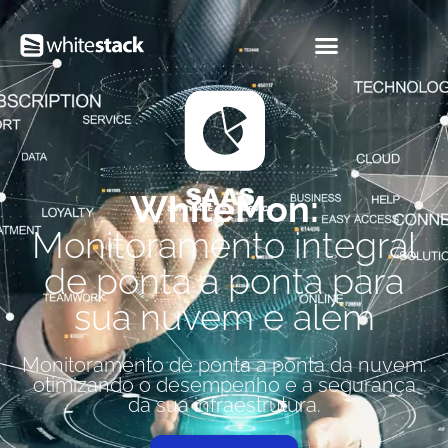
WhiteMon:
Monitoramento integral
de ponta a ponta para
sua nuvem e além
Monitoramento de ponta a ponta da nuvem:
otimizando o desempenho e a segurança
da sua infraestrutura.