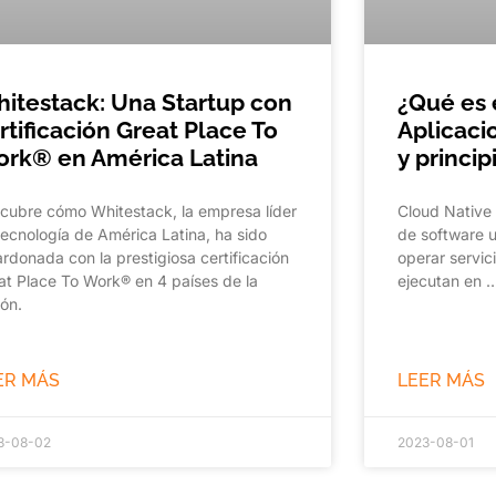
itestack: Una Startup con
¿Qué es 
rtificación Great Place To
Aplicacio
rk® en América Latina
y princip
cubre cómo Whitestack, la empresa líder
Cloud Native 
tecnología de América Latina, ha sido
de software u
ardonada con la prestigiosa certificación
operar servic
at Place To Work® en 4 países de la
ejecutan en 
ión.
ER MÁS
LEER MÁS
3-08-02
2023-08-01