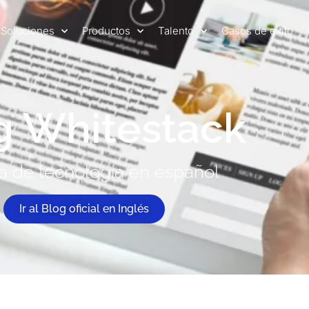
Soluciones
Productos
Talento
Casos de exito
g Whitestack
a de tecnología en español
Ir al Blog oficial en Inglés