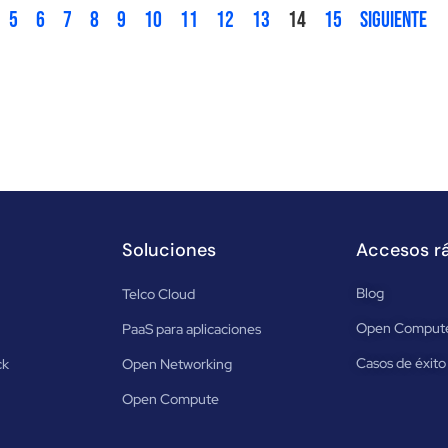
5
6
7
8
9
10
11
12
13
14
15
Siguiente
Soluciones
Accesos r
Blog
Telco Cloud
Open Comput
PaaS para aplicaciones
Casos de éxito
ck
Open Networking
Open Compute