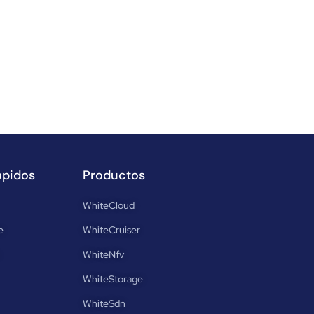
ápidos
Productos
WhiteCloud
e
WhiteCruiser
WhiteNfv
WhiteStorage
WhiteSdn