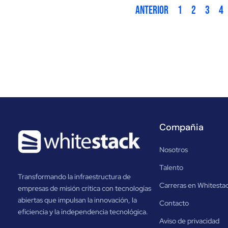
Anterior
1
2
3
4
Compañia
Nosotros
Talento
Transformando la infraestructura de
Carreras en Whitesta
empresas de misión crítica con tecnologías
abiertas que impulsan la innovación, la
Contacto
eficiencia y la independencia tecnológica.
Aviso de privacidad