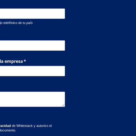
necesario)
*
jo telefónico de tu país
necesario)
*
 la empresa
(necesario)
*
vacidad
de Whitestack y autorizo el
 documento.