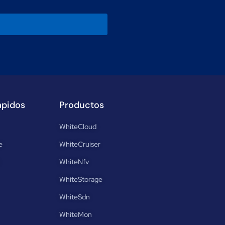
ápidos
Productos
WhiteCloud
e
WhiteCruiser
WhiteNfv
WhiteStorage
WhiteSdn
WhiteMon