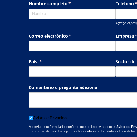
Nombre completo
(necesario)
*
Teléfono
(
Agrega el prefi
Correo electrónico
(necesario)
*
Empresa
(
País
(necesario)
*
Sector de
Comentario o pregunta adicional
Aviso de Privacidad
Aviso de Privacidad
Al enviar este formulario, confirmo que he leído y acepto el
Aviso de Pri
tratamiento de mis datos personales conforme a lo establecido en dicho