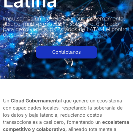
Latina
Impulsamos un modelo de cloud gubernamental
abierto, multi-proveedor y soberano, diseñado
para devolverle a los Estados de LATAM el control
de su infraestructura.
Contáctanos
Un
Cloud Gubernamental
que genere un ecosistema
con capacidades locales, respetando la soberanía de
los datos y baja latencia, reduciendo costos
transaccionales a casi cero, fomentando un
ecosistema
competitivo y colaborativo,
alineado totalmente al