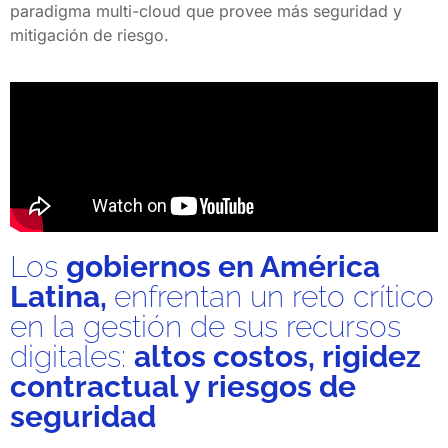
paradigma multi-cloud que provee más seguridad y
mitigación de riesgo.
Los
gobiernos en América
Latina,
enfrentan un reto crítico
en la gestión de sus recursos
digitales:
altos costos, rigidez
contractual y riesgos de
seguridad