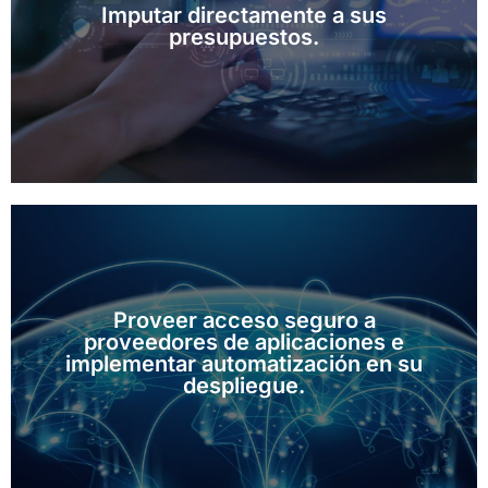
Imputar directamente a sus
burocráticos
presupuestos.
Integración financiera que elimina trámites
Proveer acceso seguro a
proveedores de aplicaciones e
Entorno seguro para proveedores y desarrolladores
implementar automatización en su
despliegue.