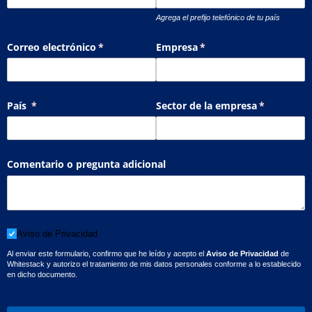
Agrega el prefijo telefónico de tu país
Correo electrónico
(necesario)
*
Empresa
(necesario)
*
País
(necesario)
*
Sector de la empresa
(necesario)
*
Comentario o pregunta adicional
Aviso de Privacidad
Aviso de Privacidad
Al enviar este formulario, confirmo que he leído y acepto el
Aviso de Privacidad
de
Whitestack y autorizo el tratamiento de mis datos personales conforme a lo establecido
en dicho documento.