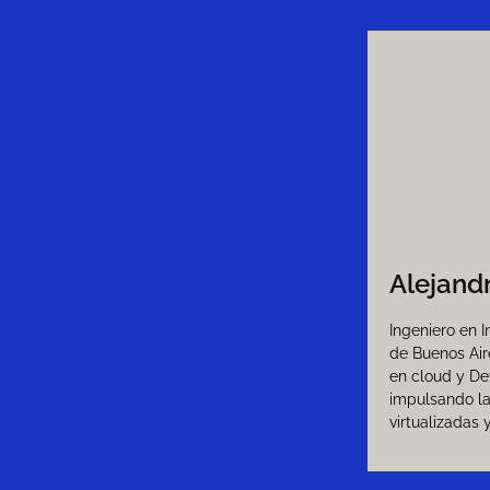
Alejand
Ingeniero en 
de Buenos Air
en cloud y De
impulsando la
virtualizadas 