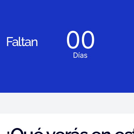
00
Faltan
Días