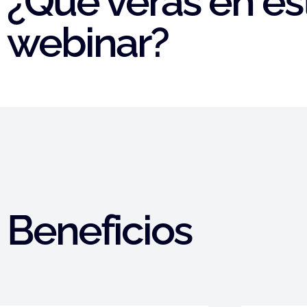
¿Qué verás en es
webinar?
Beneficios