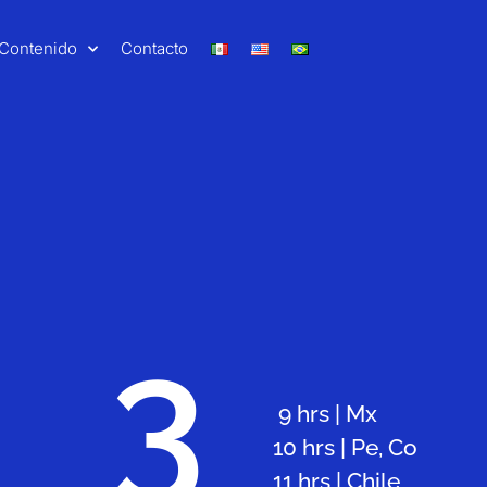
Contenido
Contacto
3
9 hrs | Mx
10 hrs | Pe, Co
11 hrs | Chile