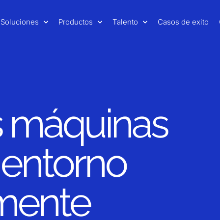
Soluciones
Productos
Talento
Casos de exito
s máquinas
n entorno
amente